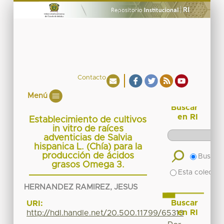
Contacto
Menú
Buscar
en RI
Establecimiento de cultivos
in vitro de raíces
adventicias de Salvia
hispanica L. (Chía) para la
producción de ácidos
Buscar 
grasos Omega 3.
Esta colecció
HERNANDEZ RAMIREZ, JESUS
Buscar
URI:
en RI
http://hdl.handle.net/20.500.11799/65313