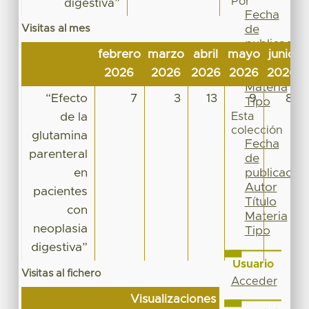
Por
digestiva”
Fecha
Visitas al mes
de
publicación
febrero
marzo
abril
mayo
junio
Autor
2026
2026
2026
2026
2026
Título
Materia
“Efecto
7
3
13
9
8
Tipo
de la
Esta
colección
glutamina
Fecha
parenteral
de
en
publicación
Autor
pacientes
Título
con
Materia
neoplasia
Tipo
digestiva”
Usuario
Visitas al fichero
Acceder
Visualizaciones