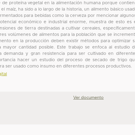
ente de proteína vegetal en la alimentación humana porque contie
el maíz, ha sido a lo largo de la historia, un alimento básico usa
 fermentados para bebidas como la cerveza por mencionar alguno
potencial económico e industrial enorme, muestra de esto es 
nsiones de tierra destinadas a cultivar cereales, específicamen
yores volúmenes de alimentos para la población que se incremen
ento en la producción deben existir métodos para optimizar 
 mayor cantidad posible. Este trabajo se enfoca al estudio 
ta demanda y gran resistencia para ser cultivado en diferent
portancia hacer un estudio del proceso de secado de trigo q
ara ser usado como insumo en diferentes procesos productivos.
ital
Ver documento