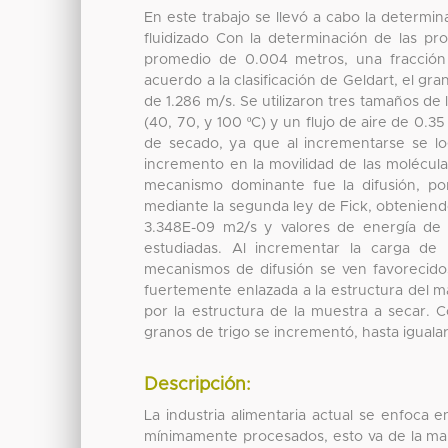
En este trabajo se llevó a cabo la determin
fluidizado Con la determinación de las pr
promedio de 0.004 metros, una fracción
acuerdo a la clasificación de Geldart, el gr
de 1.286 m/s. Se utilizaron tres tamaños de 
(40, 70, y 100 ºC) y un flujo de aire de 0.
de secado, ya que al incrementarse se l
incremento en la movilidad de las molécul
mecanismo dominante fue la difusión, po
mediante la segunda ley de Fick, obteniendo
3.348E-09 m2/s y valores de energía de 
estudiadas. Al incrementar la carga de 
mecanismos de difusión se ven favorecidos
fuertemente enlazada a la estructura del
por la estructura de la muestra a secar. 
granos de trigo se incrementó, hasta igualar
Descripción:
La industria alimentaria actual se enfoca 
mínimamente procesados, esto va de la man