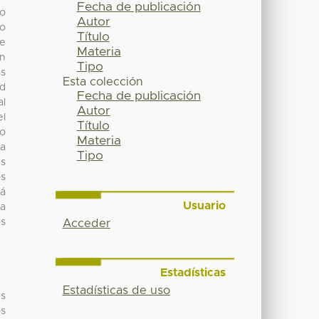
Fecha de publicación
ho
Autor
ño
Título
De
Materia
ón
Tipo
as
Esta colección
ad
Fecha de publicación
al
Autor
el
Título
go
Materia
 a
Tipo
es
os
tá
Usuario
da
os
Acceder
Estadísticas
Estadísticas de uso
es
os