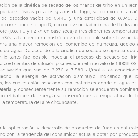
ación de la cinética de secado de los granos de trigo en un lec
opiedades físicas para los granos de trigo, se obtuvo un tama
 de espacios vacíos de 0.440 y una esfericidad de 0.949. 
ano corresponde al tipo D, con una velocidad mínima de fluidizaci
lote (0.8, 1.0 y 1.2 kg en base seca) a tres diferentes temperatur
35 m3/s, la temperatura mostró un efecto notable sobre la velocid
ogra una mayor remoción del contenido de humedad, debido 
as de agua. De acuerdo a la cinética de secado se aprecia que 
r lo tanto fue posible modelar el proceso de secado del tri
 coeficientes de difusión promedio en el intervalo de 1.893E-09
activación que van de 3.270 a 7.589 kJ/mol a las condicion
lecho, la energía de activación disminuyó, indicando que l
, los cuales están asociados con materiales donde el agua es
 material y consecuentemente su remoción se encuentra domina
Con el balance de energía se observó que la temperatura de l
 la temperatura del aire circundante.
en la optimización y desarrollo de productos de fuentes natural
o con la tendencia del consumidor actual a optar por product