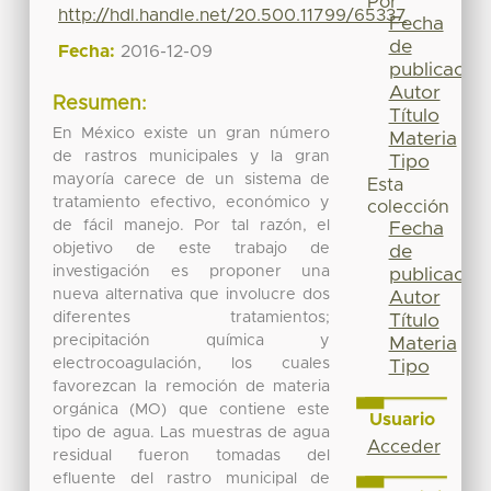
Por
http://hdl.handle.net/20.500.11799/65337
Fecha
de
Fecha:
2016-12-09
publicación
Autor
Resumen:
Título
En México existe un gran número
Materia
de rastros municipales y la gran
Tipo
mayoría carece de un sistema de
Esta
tratamiento efectivo, económico y
colección
de fácil manejo. Por tal razón, el
Fecha
objetivo de este trabajo de
de
investigación es proponer una
publicación
nueva alternativa que involucre dos
Autor
diferentes tratamientos;
Título
precipitación química y
Materia
electrocoagulación, los cuales
Tipo
favorezcan la remoción de materia
orgánica (MO) que contiene este
Usuario
tipo de agua. Las muestras de agua
Acceder
residual fueron tomadas del
efluente del rastro municipal de