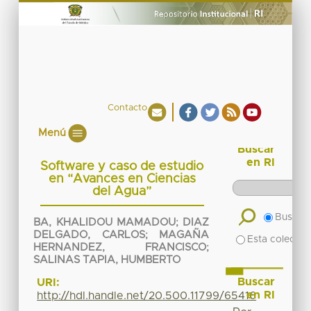
Contacto
Menú
Buscar
en RI
Software y caso de estudio
en “Avances en Ciencias
del Agua”
Buscar 
BA, KHALIDOU MAMADOU
;
DIAZ
DELGADO, CARLOS
;
MAGAÑA
Esta colecció
HERNANDEZ, FRANCISCO
;
SALINAS TAPIA, HUMBERTO
Buscar
URI:
en RI
http://hdl.handle.net/20.500.11799/65416