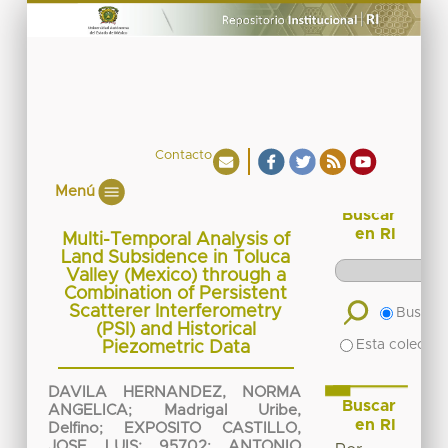
Contacto
Menú
Buscar
en RI
Multi-Temporal Analysis of
Land Subsidence in Toluca
Valley (Mexico) through a
Combination of Persistent
Scatterer Interferometry
Buscar 
(PSI) and Historical
Esta colecció
Piezometric Data
DAVILA HERNANDEZ, NORMA
Buscar
ANGELICA
;
Madrigal Uribe,
en RI
Delfino
;
EXPOSITO CASTILLO,
JOSE LUIS; 95702
;
ANTONIO