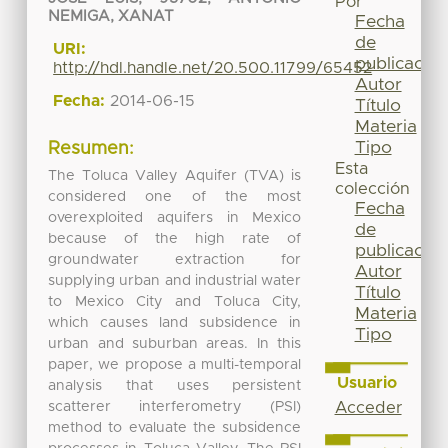
Por
NEMIGA, XANAT
Fecha
de
URI:
publicación
http://hdl.handle.net/20.500.11799/65452
Autor
Fecha:
2014-06-15
Título
Materia
Tipo
Resumen:
Esta
The Toluca Valley Aquifer (TVA) is
colección
considered one of the most
Fecha
overexploited aquifers in Mexico
de
because of the high rate of
publicación
groundwater extraction for
Autor
supplying urban and industrial water
Título
to Mexico City and Toluca City,
Materia
which causes land subsidence in
Tipo
urban and suburban areas. In this
paper, we propose a multi-temporal
Usuario
analysis that uses persistent
scatterer interferometry (PSI)
Acceder
method to evaluate the subsidence