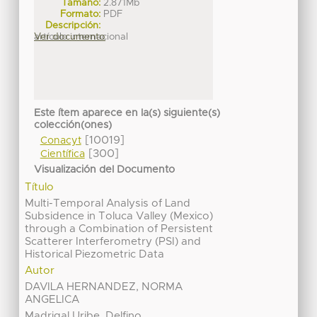
Tamaño:
2.871Mb
Formato:
PDF
Descripción:
artículo internacional
Ver documento
Este ítem aparece en la(s) siguiente(s)
colección(ones)
[10019]
Conacyt
[300]
Científica
Visualización del Documento
Título
Multi-Temporal Analysis of Land
Subsidence in Toluca Valley (Mexico)
through a Combination of Persistent
Scatterer Interferometry (PSI) and
Historical Piezometric Data
Autor
DAVILA HERNANDEZ, NORMA
ANGELICA
Madrigal Uribe, Delfino