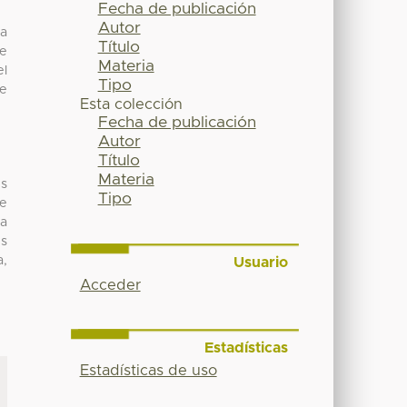
Fecha de publicación
Autor
la
Título
te
Materia
el
Tipo
te
Esta colección
Fecha de publicación
Autor
Título
Materia
es
Tipo
de
la
es
a,
Usuario
Acceder
Estadísticas
Estadísticas de uso