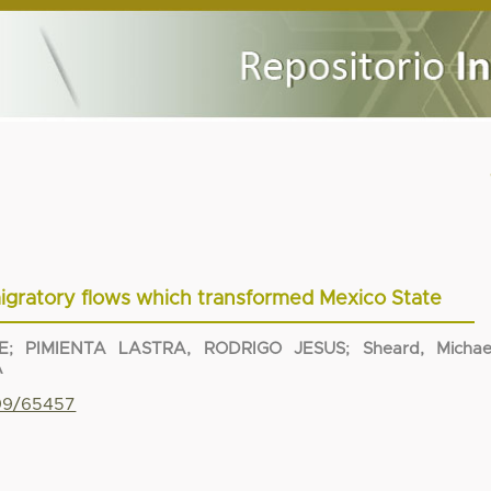
 migratory flows which transformed Mexico State
E
;
PIMIENTA LASTRA, RODRIGO JESUS
;
Sheard, Michae
A
799/65457