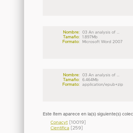
Nombre:
03 An analysis of ...
Tamaño:
1.897Mb
Formato:
Microsoft Word 2007
Nombre:
03 An analysis of ...
Tamaño:
6.464Mb
Formato:
application/epub+zip
Este ítem aparece en la(s) siguiente(s) cole
[10019]
Conacyt
[259]
Científica