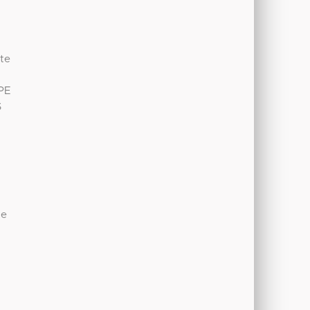
y
te
PE
S
de