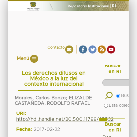
Contacto
Menú
Buscar
en RI
Los derechos difusos en
México a la luz del
contexto internacional
Buscar 
Morales, Carlos Bonzo
;
ELIZALDE
CASTAÑEDA, RODOLFO RAFAEL
Esta colecció
URI:
http://hdl.handle.net/20.500.11799/65532
Buscar
Fecha:
2017-02-22
en RI