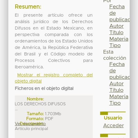
Por
Fecha
Resumen:
de
El presente artículo ofrece un
publicación
análisis jurídico de los Derechos
Autor
Difusos en el Estado Mexicano, en
Título
perspectiva comparada con los
Materia
ordenamientos de los Estado Unidos
Tipo
de América, la República Federativa
Esta
del Brasil y el Código modelo de
colección
Procesos Colectivos para
Fecha
Iberoamérica.
de
Mostrar el registro completo del
publicación
objeto digital
Autor
Ficheros en el objeto digital
Título
Materia
Nombre:
Tipo
LOS DERECHOS DIFUSOS
...
Tamaño:
1.703Mb
Usuario
Formato:
PDF
Ver documento
Descripción:
Acceder
Artículo principal