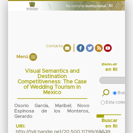
Contacto
Menú
Buscar
en RI
Visual Semantics and
Destination
Competitiveness: The Case
of Wedding Tourism in
Mexico
Buscar 
Esta colecció
Osorio García, Maribel
;
Novo
Espinosa de los Monteros,
Gerardo
Buscar
en RI
URI:
http://hdl.handle.net/20.500.11799/65539