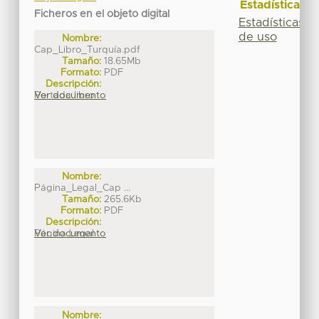
Estadísticas
Ficheros en el objeto digital
Estadísticas
de uso
Nombre:
Cap_Libro_Turquía.pdf
Tamaño:
18.65Mb
Formato:
PDF
Descripción:
Portada libro
Ver documento
Nombre:
Página_Legal_Cap ...
Tamaño:
265.6Kb
Formato:
PDF
Descripción:
Página Legal
Ver documento
Nombre: