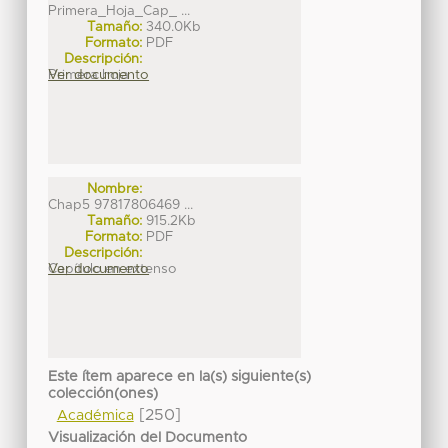
Primera_Hoja_Cap_ ...
Tamaño:
340.0Kb
Formato:
PDF
Descripción:
Primera hoja
Ver documento
Nombre:
Chap5 97817806469 ...
Tamaño:
915.2Kb
Formato:
PDF
Descripción:
Capítulo en extenso
Ver documento
Este ítem aparece en la(s) siguiente(s)
colección(ones)
[250]
Académica
Visualización del Documento