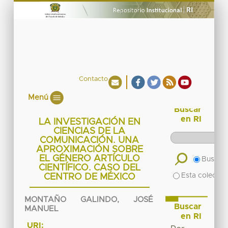
Contacto
Menú
Buscar
en RI
LA INVESTIGACIÓN EN
CIENCIAS DE LA
COMUNICACIÓN. UNA
APROXIMACIÓN SOBRE
EL GÉNERO ARTÍCULO
Buscar 
CIENTÍFICO. CASO DEL
Esta colecció
CENTRO DE MÉXICO
MONTAÑO GALINDO, JOSÉ
Buscar
MANUEL
en RI
URI: