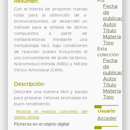
Por
Resumen:
Fecha
Con el interés de proponer nuevas
de
rutas para la obtención de α-
publicación
bromocarbonilos, se desarrolló un
Autor
método para la síntesis de dichos
Título
compuestos a partir de
Materia
metilarilcetonas mediante una
Tipo
metodología fácil, bajo condiciones
Esta
de reacción suaves incluyendo el
colección
uso concomitante de ácido tartárico,
Fecha
N-bromosuccinimida (NBS) y Nitrato
de
Cérico Amoniacal (CAN).
publicación
Autor
Descripción:
Título
Materia
Describe una manera fácil y barata
Tipo
para preparar cetonas bromadas en
buen rendimiento.
Usuario
Mostrar el registro completo del
objeto digital
Acceder
Ficheros en el objeto digital