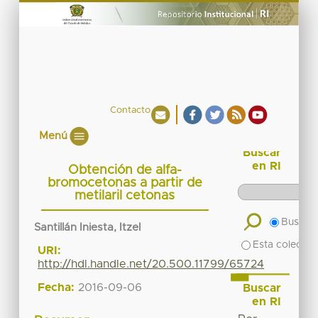
Contacto
Menú
Buscar
en RI
Obtención de alfa-
bromocetonas a partir de
metilaril cetonas
Buscar 
Santillán Iniesta, Itzel
Esta colecció
URI:
http://hdl.handle.net/20.500.11799/65724
Fecha:
2016-09-06
Buscar
en RI