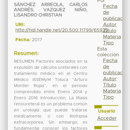
Por
SÁNCHEZ ARREOLA, CARLOS
Fecha
ANDRÉS
;
VAZQUEZ NIÑO,
de
LISANDRO CHRISTIAN
publicación
Autor
URI:
http://hdl.handle.net/20.500.11799/65925
Título
Materia
Fecha:
2017
Tipo
Esta
Resumen:
colección
Fecha
RESUMEN Factores asociados en la
de
expulsión de cálculos ureterales con
publicación
tratamiento médico en el Centro
Autor
Médico ISSEMyM Toluca “Arturo
Título
Montiel Rojas”, en el periodo
Materia
comprendido entre Enero 2014 y
Tipo
Enero 2016 Introducción: La litiasis
renoureteral es un problema común
en urología que puede tratarse
Usuario
médicamente o con litotripsia
Acceder
extracorpórea. Sin embargo, es
fundamental conocer los factores