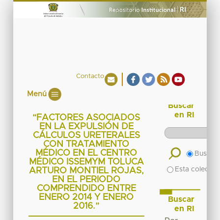
Contacto
Menú
Buscar
en RI
“FACTORES ASOCIADOS
EN LA EXPULSIÓN DE
CÁLCULOS URETERALES
CON TRATAMIENTO
MÉDICO EN EL CENTRO
Buscar 
MÉDICO ISSEMYM TOLUCA
Esta colecció
ARTURO MONTIEL ROJAS,
EN EL PERIODO
COMPRENDIDO ENTRE
ENERO 2014 Y ENERO
Buscar
2016.”
en RI