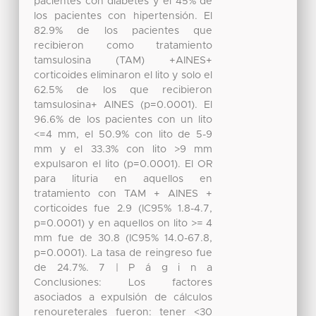
pacientes con diabetes y el 45% de
los pacientes con hipertensión. El
82.9% de los pacientes que
recibieron como tratamiento
tamsulosina (TAM) +AINES+
corticoides eliminaron el lito y solo el
62.5% de los que recibieron
tamsulosina+ AINES (p=0.0001). El
96.6% de los pacientes con un lito
<=4 mm, el 50.9% con lito de 5-9
mm y el 33.3% con lito >9 mm
expulsaron el lito (p=0.0001). El OR
para lituria en aquellos en
tratamiento con TAM + AINES +
corticoides fue 2.9 (IC95% 1.8-4.7,
p=0.0001) y en aquellos on lito >= 4
mm fue de 30.8 (IC95% 14.0-67.8,
p=0.0001). La tasa de reingreso fue
de 24.7%. 7 | P á g i n a
Conclusiones: Los factores
asociados a expulsión de cálculos
renoureterales fueron: tener <30