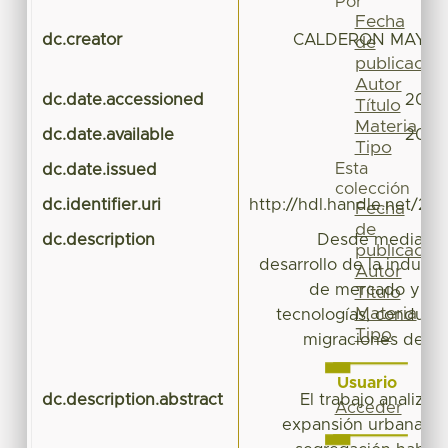
Por
Fecha
dc.creator
CALDERON MAYA, 
de
publicación
Autor
dc.date.accessioned
2017
Título
Materia
dc.date.available
2017
Tipo
Esta
dc.date.issued
colección
dc.identifier.uri
http://hdl.handle.net/20
Fecha
de
dc.description
Desde mediados d
publicación
desarrollo de la industr
Autor
de mercado y la i
Título
Materia
tecnologías, condujer
Tipo
migraciones de po
Usuario
dc.description.abstract
El trabajo analiza
Acceder
expansión urbana, la