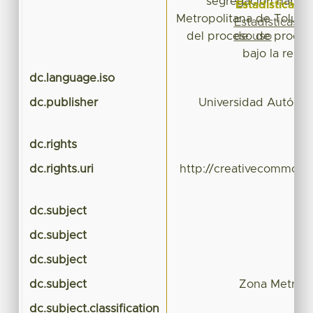
segregación habita
Estadísticas
Metropolitana de Toluca
Estadísticas
de uso
del proceso de produc
bajo la regul
dc.language.iso
dc.publisher
Universidad Autóno
dc.rights
dc.rights.uri
http://creativecommons.
dc.subject
E
dc.subject
dc.subject
dc.subject
Zona Metropo
dc.subject.classification
CIE