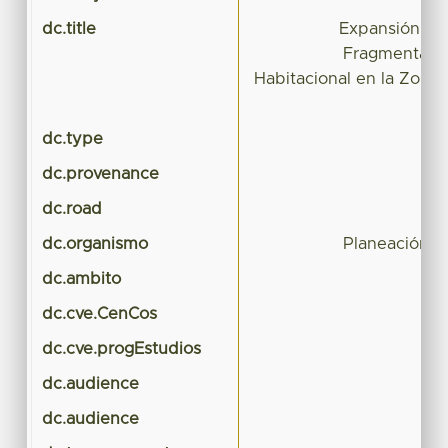
dc.title
Expansión Ur
Fragmentació
Habitacional en la Zona
dc.type
dc.provenance
dc.road
dc.organismo
Planeación U
dc.ambito
dc.cve.CenCos
dc.cve.progEstudios
dc.audience
dc.audience