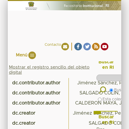
Contacto
Menú
Buscar
Mostrar el registro sencillo del objeto
en RI
digital
dc.contributor.author
Jiménez Sánchez, Ped
Buscar 
dc.contributor.author
SALGADO COLIN, RO
Esta colecció
dc.contributor.author
CALDERON MAYA, JU
dc.creator
Jiménez Sánchez, Pedro
Buscar
en RI
dc.creator
SALGADO COLIN,