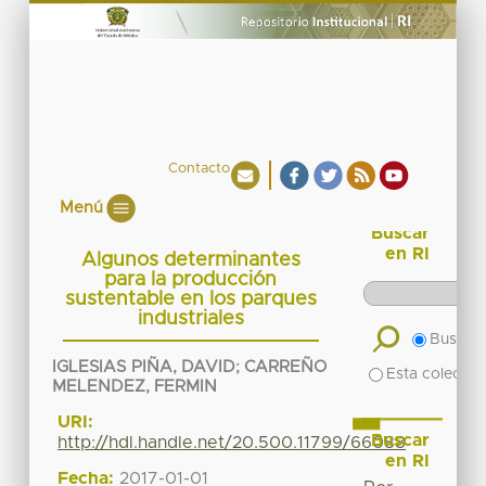
Contacto
Menú
Buscar
en RI
Algunos determinantes
para la producción
sustentable en los parques
industriales
Buscar 
IGLESIAS PIÑA, DAVID
;
CARREÑO
Esta colecció
MELENDEZ, FERMIN
URI:
Buscar
http://hdl.handle.net/20.500.11799/66088
en RI
Fecha:
2017-01-01