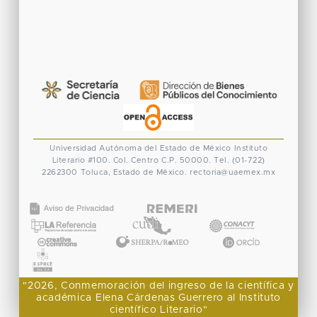
Universidad Autónoma del Estado de México
Instituto
Literario #100. Col. Centro
C.P. 50000. Tel. (01-722)
2262300
Toluca, Estado de México.
rectoria@uaemex.mx
CONACYT
"2026, Conmemoración del ingreso de la científica y
académica Elena Cárdenas Guerrero al Instituto
científico Literario"