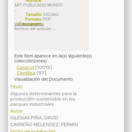
Nombre:
ART PUBLICADO MUNDO
...
Tamaño:
530.6Kb
Formato:
PDF
Ver documento
Descripción:
Archivo del artículo: ...
Este ítem aparece en la(s) siguiente(s)
colección(ones)
[10019]
Conacyt
[87]
Científica
Visualización del Documento
Título
Algunos determinantes para la
producción sustentable en los
parques industriales
Autor
IGLESIAS PIÑA, DAVID
CARREÑO MELENDEZ, FERMIN
Fecha de publicación