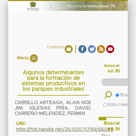
Contacto
Menú
Buscar
en RI
Algunos determinantes
para la formación de
sistemas productivos en
los parques industriales
Buscar 
CARRILLO ARTEAGA, ALAN NOE
Esta colecció
JIM
;
IGLESIAS PIÑA, DAVID
;
CARREÑO MELENDEZ, FERMIN
Buscar
URI:
en RI
http://hdl.handle.net/20.500.11799/66095