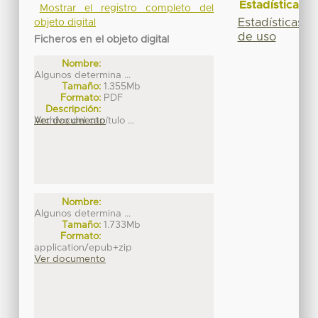
Estadísticas
Mostrar el registro completo del
Estadísticas
objeto digital
de uso
Ficheros en el objeto digital
Nombre:
Algunos determina ...
Tamaño:
1.355Mb
Formato:
PDF
Descripción:
Archivo del capítulo ...
Ver documento
Nombre:
Algunos determina ...
Tamaño:
1.733Mb
Formato:
application/epub+zip
Ver documento