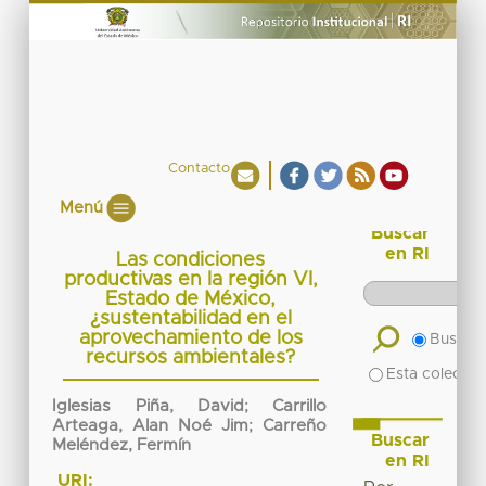
Contacto
Menú
Buscar
en RI
Las condiciones
productivas en la región VI,
Estado de México,
¿sustentabilidad en el
aprovechamiento de los
Buscar 
recursos ambientales?
Esta colecció
Iglesias Piña, David
;
Carrillo
Arteaga, Alan Noé Jim
;
Carreño
Buscar
Meléndez, Fermín
en RI
URI: