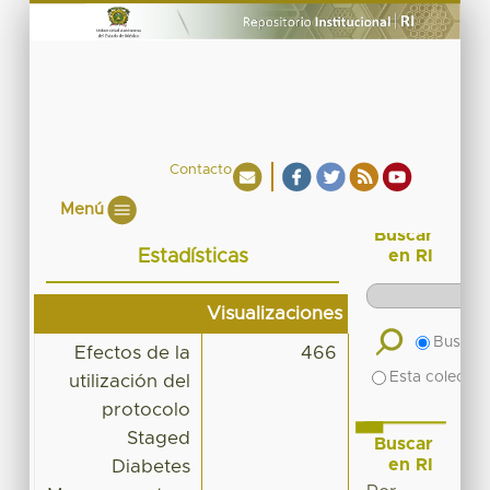
Contacto
Menú
Buscar
Estadísticas
en RI
Visualizaciones
Buscar 
Efectos de la
466
Esta colecció
utilización del
protocolo
Staged
Buscar
en RI
Diabetes