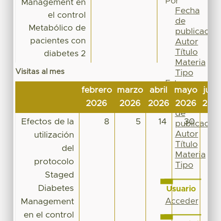
Por
Management en
Fecha
el control
de
Metabólico de
publicación
pacientes con
Autor
Título
diabetes 2
Materia
Visitas al mes
Tipo
Esta
febrero
marzo
abril
mayo
juni
colección
Fecha
2026
2026
2026
2026
202
de
Efectos de la
8
5
14
30
9
publicación
Autor
utilización
Título
del
Materia
protocolo
Tipo
Staged
Diabetes
Usuario
Management
Acceder
en el control