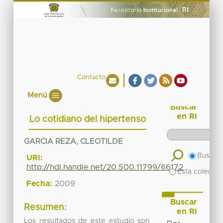
Contacto
Menú
Buscar
en RI
Lo cotidiano del hipertenso
GARCIA REZA, CLEOTILDE
Buscar 
URI:
http://hdl.handle.net/20.500.11799/66172
Esta colecció
Fecha:
2009
Buscar
Resumen:
en RI
Los resultados de este estudio son