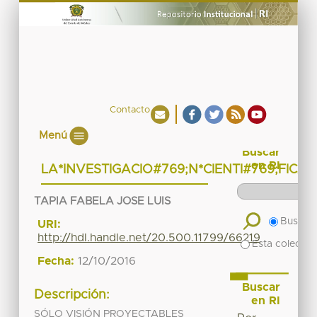
Contacto
Menú
Buscar
en RI
LA*INVESTIGACIO#769;N*CIENTI#769;FICA
TAPIA FABELA JOSE LUIS
Buscar 
URI:
http://hdl.handle.net/20.500.11799/66219
Esta colecció
Fecha:
12/10/2016
Buscar
Descripción:
en RI
SÓLO VISIÓN PROYECTABLES