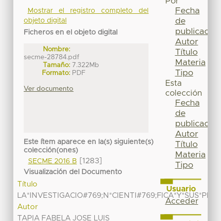
Por
Fecha
Mostrar el registro completo del
de
objeto digital
publicación
Ficheros en el objeto digital
Autor
Nombre:
Título
secme-28784.pdf
Materia
Tamaño:
7.322Mb
Tipo
Formato:
PDF
Esta
Ver documento
colección
Fecha
de
publicación
Autor
Este ítem aparece en la(s) siguiente(s)
Título
colección(ones)
Materia
[1283]
SECME 2016 B
Tipo
Visualización del Documento
Título
Usuario
LA*INVESTIGACIO#769;N*CIENTI#769;FICA*Y*SUS*PRI
Acceder
Autor
TAPIA FABELA JOSE LUIS