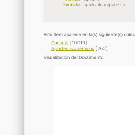
Tamaño:
1.469Mb
Formato:
application/epub+zip
Este ítem aparece en la(s) siguiente(s) cole
[10019]
Conacyt
[262]
Aportes académicos
Visualización del Documento