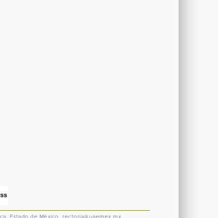
ca, Estado de México.
rectoria@uaemex.mx