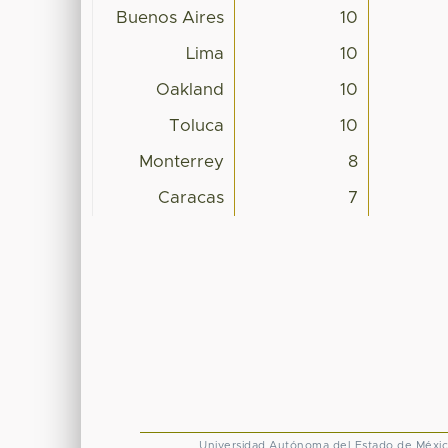
Buenos Aires
10
Lima
10
Oakland
10
Toluca
10
Monterrey
8
Caracas
7
Universidad Autónoma del Estado de Méxi