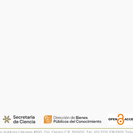
co
Instituto Literario #100. Col. Centro
C.P. 50000. Tel. (01-722) 2262300
Tolu