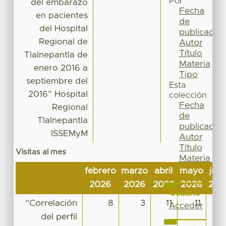
Por
del embarazo
Fecha
en pacientes
de
del Hospital
publicación
Regional de
Autor
Título
Tlalnepantla de
Materia
enero 2016 a
Tipo
septiembre del
Esta
2016” Hospital
colección
Fecha
Regional
de
Tlalnepantla
publicación
ISSEMyM
Autor
Título
Visitas al mes
Materia
Tipo
febrero
marzo
abril
mayo
juni
2026
2026
2026
2026
202
Usuario
“Correlación
8
3
11
11
1
Acceder
del perfil