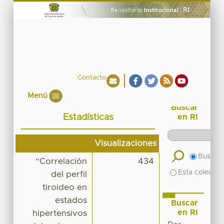
Contacto
Menú
Buscar
Estadísticas
en RI
Visualizaciones
Buscar 
“Correlación
434
Esta colecció
del perfil
tiroideo en
estados
Buscar
en RI
hipertensivos