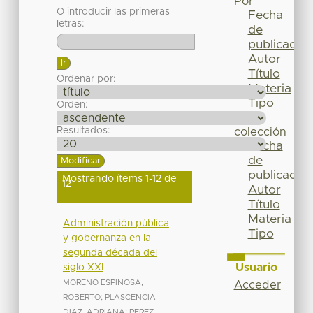
Por
O introducir las primeras
Fecha
letras:
de
publicación
Autor
Título
Ordenar por:
Materia
Tipo
Orden:
Esta
Resultados:
colección
Fecha
de
publicación
Mostrando ítems 1-12 de
12
Autor
Título
Materia
Administración pública
Tipo
y gobernanza en la
segunda década del
Usuario
siglo XXI
MORENO ESPINOSA,
Acceder
ROBERTO
;
PLASCENCIA
DIAZ, ADRIANA
;
PEREZ