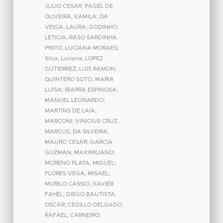
JULIO CESAR
;
PAGEL DE
OLIVEIRA, KAMILA
;
DA
VEIGA, LAURA
;
GODINHO,
LETICIA
;
RASO SARDINHA
PINTO, LUCIANA MORAES
;
Silva, Luciana
;
LOPEZ
GUTIERREZ, LUIS RAMON
;
QUINTERO SOTO, MARIA
LUISA
;
IBARRA ESPINOSA,
MANUEL LEONARDO
;
MARTINS DE LAIA,
MARCONI
;
VINICIUS CRUZ,
MARCUS
;
DA SILVEIRA,
MAURO CESAR
;
GARCIA
GUZMAN, MAXIMILIANO
;
MORENO PLATA, MIGUEL
;
FLORES VEGA, MISAEL
;
MURILO CASSIO, XAVIER
FAHEL
;
DIEGO BAUTISTA,
OSCAR
;
CEDILLO DELGADO,
RAFAEL
;
CARNEIRO,