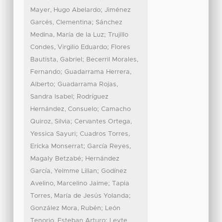
;
Mayer, Hugo Abelardo
Jiménez
;
Garcés, Clementina
Sánchez
;
Medina, María de la Luz
Trujillo
;
Condes, Virgilio Eduardo
Flores
;
Bautista, Gabriel
Becerril Morales,
;
Fernando
Guadarrama Herrera,
;
Alberto
Guadarrama Rojas,
;
Sandra Isabel
Rodríguez
;
Hernández, Consuelo
Camacho
;
Quiroz, Silvia
Cervantes Ortega,
;
Yessica Sayuri
Cuadros Torres,
;
Ericka Monserrat
García Reyes,
;
Magaly Betzabé
Hernández
;
García, Yeimme Lilian
Godínez
;
Avelino, Marcelino Jaime
Tapia
;
Torres, María de Jesús Yolanda
;
González Mora, Rubén
León
;
Tenorio, Esteban Arturo
Leyte