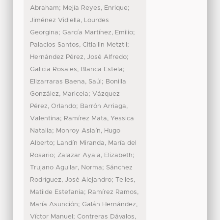
;
;
Abraham
Mejía Reyes, Enrique
Jiménez Vidiella, Lourdes
;
;
Georgina
García Martínez, Emilio
;
Palacios Santos, Citlallin Metztli
;
Hernández Pérez, José Alfredo
;
Galicia Rosales, Blanca Estela
;
Elizarraras Baena, Saúl
Bonilla
;
González, Maricela
Vázquez
;
Pérez, Orlando
Barrón Arriaga,
;
Valentina
Ramírez Mata, Yessica
;
Natalia
Monroy Asiaín, Hugo
;
Alberto
Landín Miranda, María del
;
;
Rosario
Zalazar Ayala, Elizabeth
;
Trujano Aguilar, Norma
Sánchez
;
Rodríguez, José Alejandro
Telles,
;
Matilde Estefania
Ramírez Ramos,
;
María Asunción
Galán Hernández,
;
Víctor Manuel
Contreras Dávalos,