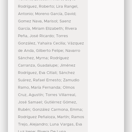
;
Rodríguez, Roberto
Lira Rangel,
;
;
Antonio
Moreno García, David
;
Gomez Nava, Marisol
Saenz
;
García, Miriam Elizabeth
Rivera
;
Peña, José Ricardo
Torres
;
González, Yahaira Cecilia
Vázquez
;
de Anda, Gilberto Felipe
Navarro
;
Sánchez, Myrna
Rodríguez
;
Carranza, Guadalupe
Jiménez
;
Rodríguez, Eva Citlali
Sánchez
;
Suárez, Rafael Ernesto
Zamudio
;
Ramo, María Fernanda
Olmos
;
Cruz, Agustín
Torres Villarreal,
;
José Samael
Gutiérrez Gómez,
;
;
Rubén
González Carmona, Emma
;
Rodríguez Peñaloza, Martín
Ramos
;
Trejo, Alejandro
Luna Vargas, Eva
;
Luz Irene
Rivera De Luna,