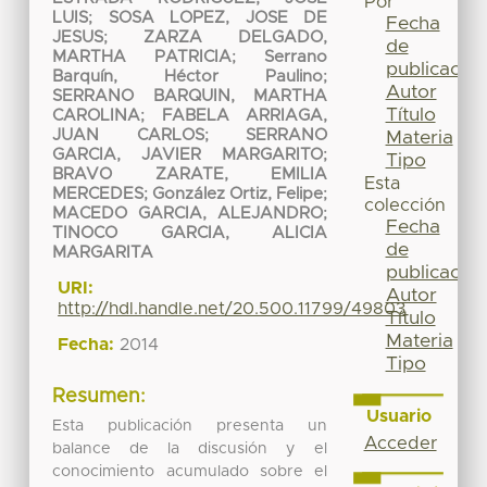
Por
LUIS
;
SOSA LOPEZ, JOSE DE
Fecha
JESUS
;
ZARZA DELGADO,
de
MARTHA PATRICIA
;
Serrano
publicación
Barquín, Héctor Paulino
;
Autor
SERRANO BARQUIN, MARTHA
Título
CAROLINA
;
FABELA ARRIAGA,
JUAN CARLOS
;
SERRANO
Materia
GARCIA, JAVIER MARGARITO
;
Tipo
BRAVO ZARATE, EMILIA
Esta
MERCEDES
;
González Ortiz, Felipe
;
colección
MACEDO GARCIA, ALEJANDRO
;
Fecha
TINOCO GARCIA, ALICIA
de
MARGARITA
publicación
URI:
Autor
http://hdl.handle.net/20.500.11799/49803
Título
Materia
Fecha:
2014
Tipo
Resumen:
Usuario
Esta publicación presenta un
Acceder
balance de la discusión y el
conocimiento acumulado sobre el