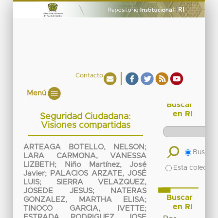
Contacto
Menú
Buscar
en RI
Seguridad Ciudadana:
Visiones compartidas
ARTEAGA BOTELLO, NELSON
;
Buscar 
LARA CARMONA, VANESSA
LIZBETH
;
Niño Martínez, José
Esta colecció
Javier
;
PALACIOS ARZATE, JOSÉ
LUIS
;
SIERRA VELAZQUEZ,
JOSEDE JESUS
;
NATERAS
Buscar
GONZALEZ, MARTHA ELISA
;
en RI
TINOCO GARCIA, IVETTE
;
ESTRADA RODRIGUEZ, JOSE