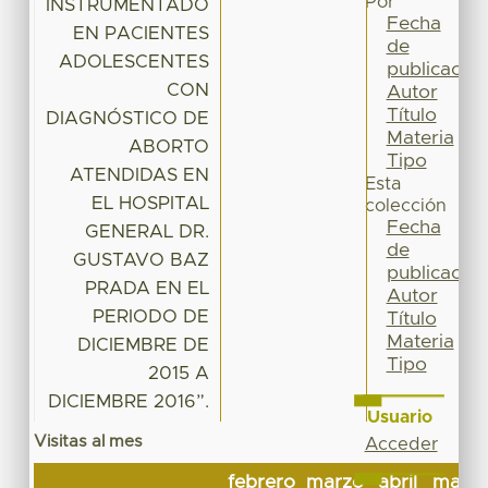
Por
INSTRUMENTADO
Fecha
EN PACIENTES
de
ADOLESCENTES
publicación
CON
Autor
Título
DIAGNÓSTICO DE
Materia
ABORTO
Tipo
ATENDIDAS EN
Esta
EL HOSPITAL
colección
Fecha
GENERAL DR.
de
GUSTAVO BAZ
publicación
PRADA EN EL
Autor
PERIODO DE
Título
Materia
DICIEMBRE DE
Tipo
2015 A
DICIEMBRE 2016”.
Usuario
Visitas al mes
Acceder
febrero
marzo
abril
mayo