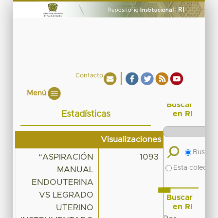
Contacto
Menú
Buscar
Estadísticas
en RI
Visualizaciones
Buscar 
“ASPIRACIÓN
1093
Esta colecció
MANUAL
ENDOUTERINA
VS LEGRADO
Buscar
en RI
UTERINO