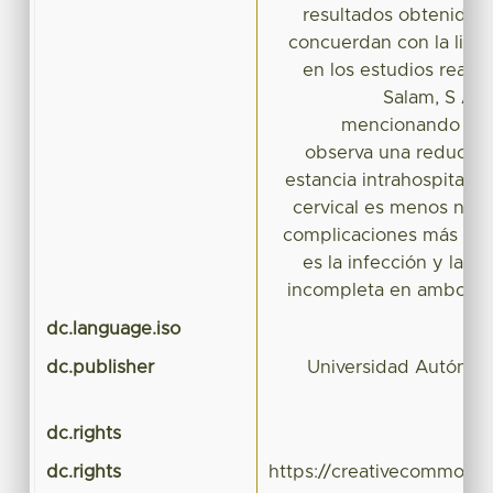
resultados obtenidos 
concuerdan con la liter
en los estudios reali
Salam, S Abb
mencionando que
observa una reducció
estancia intrahospitalar
cervical es menos neces
complicaciones más fre
es la infección y la e
incompleta en ambos gr
dc.language.iso
dc.publisher
Universidad Autónom
dc.rights
dc.rights
https://creativecommons.