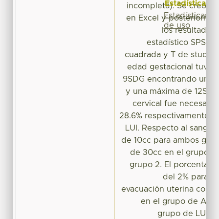
Estadísticas
incompleta). Se creó u
Estadísticas
en Excel y posteriormen
de uso
los resultados
estadístico SPSS21 
cuadrada y T de student
edad gestacional tuvo 
9SDG encontrando una 
y una máxima de 12SDG
cervical fue necesaria
28.6% respectivamente pa
LUI. Respecto al sangra
de 10cc para ambos gru
de 30cc en el grupo 1 
grupo 2. El porcentaje 
del 2% para lo
evacuación uterina comp
en el grupo de AME
grupo de LUI. C