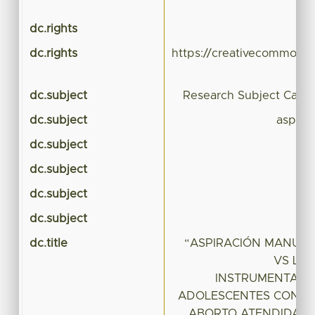
dc.rights
dc.rights
https://creativecommons.
dc.subject
Research Subject Categ
dc.subject
aspira
dc.subject
dc.subject
dc.subject
dc.subject
dc.title
“ASPIRACIÓN MANUA
VS LE
INSTRUMENTADO
ADOLESCENTES CON D
ABORTO ATENDIDAS E