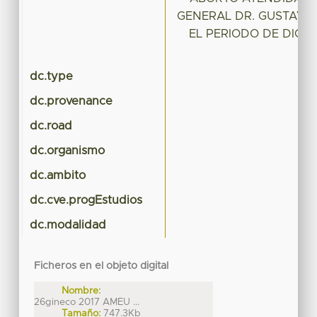
GENERAL DR. GUSTAVO
EL PERIODO DE DICIE
D
dc.type
dc.provenance
dc.road
dc.organismo
dc.ambito
dc.cve.progEstudios
dc.modalidad
Ficheros en el objeto digital
Nombre:
26gineco 2017 AMEU ...
Tamaño:
747.3Kb