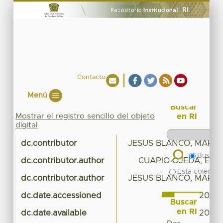
Contacto
Menú
Buscar
Mostrar el registro sencillo del objeto
en RI
digital
dc.contributor
JESUS BLANCO, MARIA
Buscar 
dc.contributor.author
CUAPIO OJEDA, ERIK
Esta colecció
dc.contributor.author
JESUS BLANCO, MARIA
dc.date.accessioned
2017-
Buscar
en RI
dc.date.available
2017-