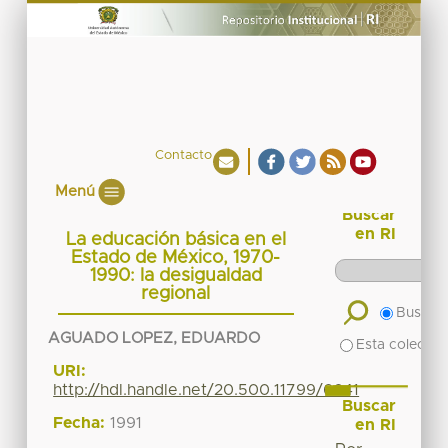
Contacto
Menú
Buscar
en RI
La educación básica en el
Estado de México, 1970-
1990: la desigualdad
regional
Buscar 
AGUADO LOPEZ, EDUARDO
Esta colecció
URI:
http://hdl.handle.net/20.500.11799/6641
Buscar
Fecha:
1991
en RI