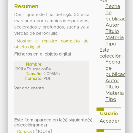
Por
Fecha
Resumen:
de
Decir que este final del siglo XX ésta
publicación
marcando por cambios inesperados,
Autor
acelerados y profundos, suena ya a
Título
verdad de perogrullo.
Materia
Mostrar el registro completo del
Tipo
objeto digital
Esta
Ficheros en el objeto digital
colección
Fecha
Nombre:
de
1991LaEducacionBa ...
Tamaño:
2.095Mb
publicación
Formato:
PDF
Autor
Título
Ver documento
Materia
Tipo
Usuario
Este ítem aparece en la(s) siguiente(s)
Acceder
colección(ones)
[10019]
Conacyt