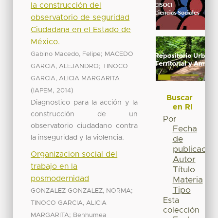
la construcción del
observatorio de seguridad
Ciudadana en el Estado de
México.
;
Gabino Macedo, Felipe
MACEDO
;
GARCIA, ALEJANDRO
TINOCO
GARCIA, ALICIA MARGARITA
(
,
)
IAPEM
2014
Buscar
Diagnostico para la acción y la
en RI
construcción de un
Por
observatorio ciudadano contra
Fecha
la inseguridad y la violencia.
de
publicación
Organizacion social del
Autor
trabajo en la
Título
posmodernidad
Materia
Tipo
;
GONZALEZ GONZALEZ, NORMA
Esta
TINOCO GARCIA, ALICIA
colección
;
MARGARITA
Benhumea