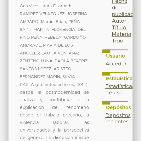
Fecha
;
González, Laura Elizabeth
de
publicación
RAMIREZ VELAZQUEZ, JOSEFINA
Autor
;
;
AMPARO
Martin, Brian
PEÑA
Título
;
SAINT MARTIN, FLORENCIA
DEL
Materia
;
PINO PEÑA, REBECA
GARDUÑO
Tipo
ANDRADE, MARIA DE LOS
;
;
ANGELES
LAU JAIVEN, ANA
Usuario
;
ZENTENO LUNA, PAOLA BEATRIZ
Acceder
;
SANTOS LOPEZ, ARISTEO
FERNANDEZ MARIN, SILVIA
Estadísticas
(
,
)
KARLA
prometeo editores
2014
Estadísticas
desde la posmodernidad se
de uso
analiza y contribuye a la
explicacion del fenomeno
Depósitos
desde el trabajo precario, la
Depósitos
recientes
violencia laboral, las
universidades y la perspectiva
de genero. La discusion invade