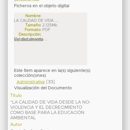
Ficheros en el objeto digital
Nombre:
LA CALIDAD DE VIDA ...
Tamaño:
2.125Mb
Formato:
PDF
Descripción:
Calidad de vida ...
Ver documento
Este ítem aparece en la(s) siguiente(s)
colección(ones)
[33]
Administrativa
Visualización del Documento
Título
“LA CALIDAD DE VIDA DESDE LA NO-
VIOLENCIA Y EL DECRECIMIENTO
COMO BASE PARA LA EDUCACIÓN
AMBIENTAL
Autor