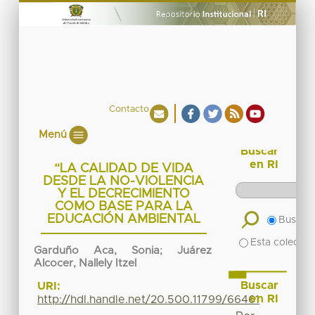
Contacto
Menú
Buscar
en RI
“LA CALIDAD DE VIDA
DESDE LA NO-VIOLENCIA
Y EL DECRECIMIENTO
COMO BASE PARA LA
EDUCACIÓN AMBIENTAL
Buscar 
Esta colecció
Garduño Aca, Sonia
;
Juárez
Alcocer, Nallely Itzel
Buscar
URI:
en RI
http://hdl.handle.net/20.500.11799/66461