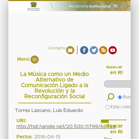
Contacto
Menú
Buscar
en RI
La Música como un Medio
Alternativo de
Comunicación Ligado a la
Revolución y la
Reconfiguración Social
Buscar 
Esta colecció
Torres Lazcano, Luis Eduardo
URI:
Buscar
http://hdl.handle.net/20.500.11799/66469
en RI
Fecha:
2016-04-15