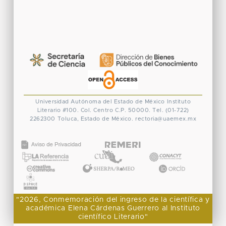
Universidad Autónoma del Estado de México
Instituto
Literario #100. Col. Centro
C.P. 50000. Tel. (01-722)
2262300
Toluca, Estado de México.
rectoria@uaemex.mx
CONACYT
"2026, Conmemoración del ingreso de la científica y
académica Elena Cárdenas Guerrero al Instituto
científico Literario"