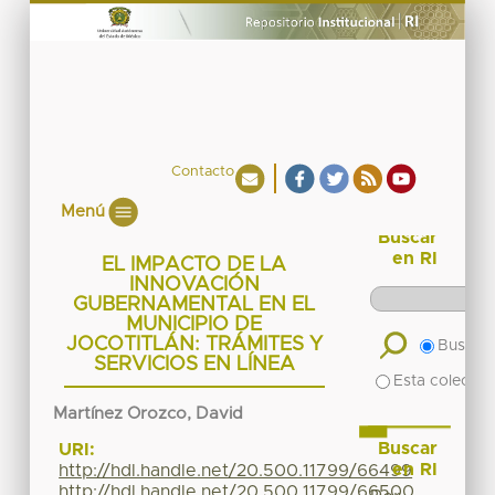
Contacto
Menú
Buscar
en RI
EL IMPACTO DE LA
INNOVACIÓN
GUBERNAMENTAL EN EL
MUNICIPIO DE
JOCOTITLÁN: TRÁMITES Y
Buscar 
SERVICIOS EN LÍNEA
Esta colecció
Martínez Orozco, David
Buscar
URI:
en RI
http://hdl.handle.net/20.500.11799/66499
http://hdl.handle.net/20.500.11799/66500