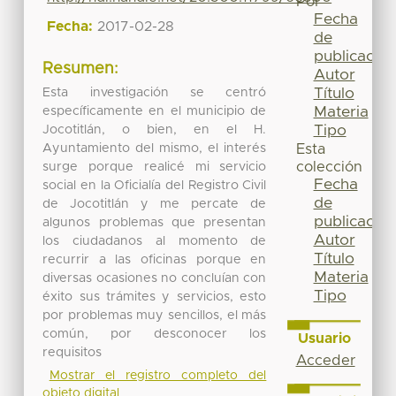
Por
Fecha
Fecha:
2017-02-28
de
publicación
Resumen:
Autor
Título
Esta investigación se centró
Materia
específicamente en el municipio de
Tipo
Jocotitlán, o bien, en el H.
Ayuntamiento del mismo, el interés
Esta
colección
surge porque realicé mi servicio
Fecha
social en la Oficialía del Registro Civil
de
de Jocotitlán y me percate de
publicación
algunos problemas que presentan
Autor
los ciudadanos al momento de
Título
recurrir a las oficinas porque en
Materia
diversas ocasiones no concluían con
Tipo
éxito sus trámites y servicios, esto
por problemas muy sencillos, el más
común, por desconocer los
Usuario
requisitos
Acceder
Mostrar el registro completo del
objeto digital