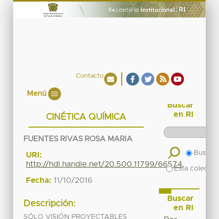
Contacto
Menú
Buscar
en RI
CINÉTICA QUÍMICA
FUENTES RIVAS ROSA MARIA
Buscar 
URI:
http://hdl.handle.net/20.500.11799/66574
Esta colecció
Fecha:
11/10/2016
Buscar
Descripción:
en RI
SÓLO VISIÓN PROYECTABLES