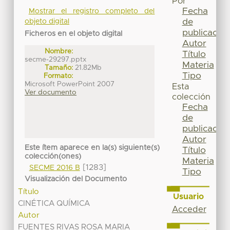
Por
Fecha
Mostrar el registro completo del
de
objeto digital
publicación
Ficheros en el objeto digital
Autor
Nombre:
Título
secme-29297.pptx
Materia
Tamaño:
21.82Mb
Tipo
Formato:
Microsoft PowerPoint 2007
Esta
Ver documento
colección
Fecha
de
publicación
Autor
Este ítem aparece en la(s) siguiente(s)
Título
colección(ones)
Materia
[1283]
SECME 2016 B
Tipo
Visualización del Documento
Título
Usuario
CINÉTICA QUÍMICA
Acceder
Autor
FUENTES RIVAS ROSA MARIA