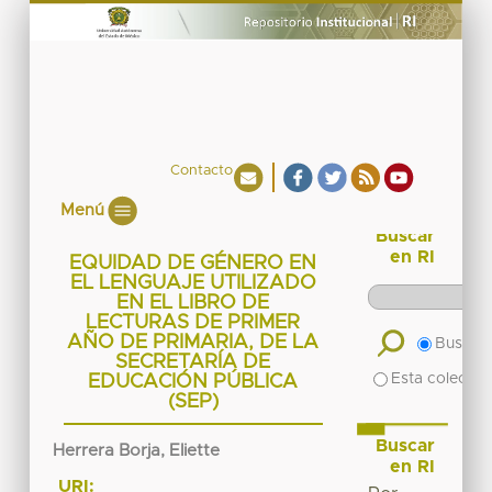
Contacto
Menú
Buscar
en RI
EQUIDAD DE GÉNERO EN
EL LENGUAJE UTILIZADO
EN EL LIBRO DE
LECTURAS DE PRIMER
AÑO DE PRIMARIA, DE LA
Buscar 
SECRETARÍA DE
Esta colecció
EDUCACIÓN PÚBLICA
(SEP)
Buscar
Herrera Borja, Eliette
en RI
URI: