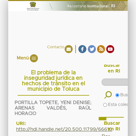
Contacto
Menú
Buscar
en RI
El problema de la
inseguridad jurídica en
hechos de tránsito en el
municipio de Toluca
Buscar 
PORTILLA TOPETE, YENI DENISE
;
Esta colecció
ARENAS VALDÉS, RAÚL
HORACIO
Buscar
URI:
en RI
http://hdl.handle.net/20.500.11799/66610