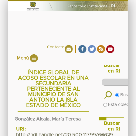
Contacto
Menú
Buscar
en RI
ÍNDICE GLOBAL DE
ACOSO ESCOLAR EN UNA
SECUNDARIA
PERTENECIENTE AL
MUNICIPIO DE SAN
Buscar 
ANTONIO LA ISLA
Esta colecció
ESTADO DE MÉXICO
González Alcala, María Teresa
Buscar
en RI
URI:
http://hdl.handle.net/20.500.11799/66629