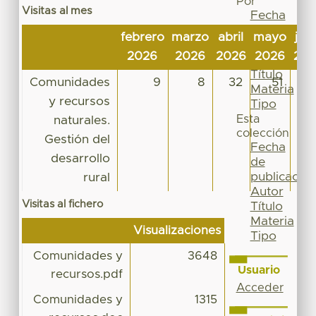
Por
Visitas al mes
Fecha
de
febrero
marzo
abril
mayo
jun
publicación
2026
2026
2026
2026
20
Autor
Título
Comunidades
9
8
32
51
1
Materia
y recursos
Tipo
Esta
naturales.
colección
Gestión del
Fecha
desarrollo
de
publicación
rural
Autor
Visitas al fichero
Título
Materia
Visualizaciones
Tipo
Comunidades y
3648
Usuario
recursos.pdf
Acceder
Comunidades y
1315