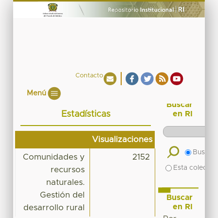
Contacto
Menú
Buscar
Estadísticas
en RI
Visualizaciones
Buscar 
Comunidades y
2152
Esta colecció
recursos
naturales.
Gestión del
Buscar
en RI
desarrollo rural