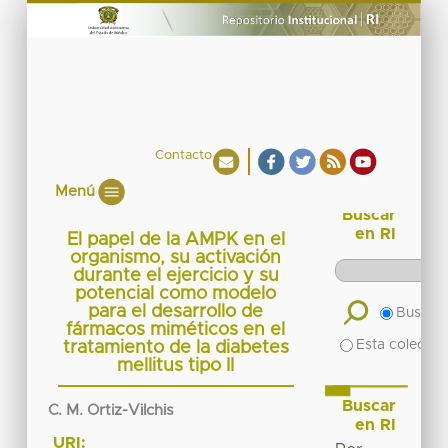
Contacto
Menú
Buscar
en RI
El papel de la AMPK en el
organismo, su activación
durante el ejercicio y su
potencial como modelo
para el desarrollo de
Buscar 
fármacos miméticos en el
Esta colecció
tratamiento de la diabetes
mellitus tipo II
Buscar
C. M. Ortiz-Vilchis
en RI
URI: