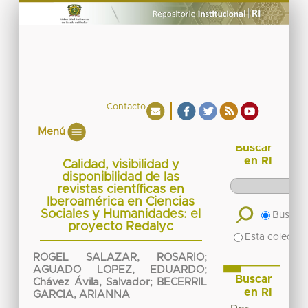
Contacto
Menú
Buscar
en RI
Calidad, visibilidad y
disponibilidad de las
revistas científicas en
Iberoamérica en Ciencias
Sociales y Humanidades: el
Buscar 
proyecto Redalyc
Esta colecció
ROGEL SALAZAR, ROSARIO
;
AGUADO LOPEZ, EDUARDO
;
Buscar
Chávez Ávila, Salvador
;
BECERRIL
en RI
GARCIA, ARIANNA