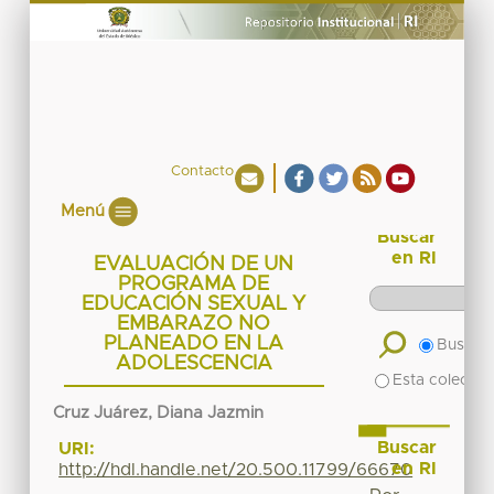
Contacto
Menú
Buscar
en RI
EVALUACIÓN DE UN
PROGRAMA DE
EDUCACIÓN SEXUAL Y
EMBARAZO NO
PLANEADO EN LA
Buscar 
ADOLESCENCIA
Esta colecció
Cruz Juárez, Diana Jazmin
Buscar
URI:
en RI
http://hdl.handle.net/20.500.11799/66670