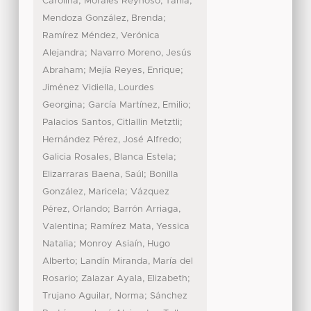
;
;
Carolina
Morales Reynoso, Tania
;
Mendoza González, Brenda
Ramírez Méndez, Verónica
;
Alejandra
Navarro Moreno, Jesús
;
;
Abraham
Mejía Reyes, Enrique
Jiménez Vidiella, Lourdes
;
;
Georgina
García Martínez, Emilio
;
Palacios Santos, Citlallin Metztli
;
Hernández Pérez, José Alfredo
;
Galicia Rosales, Blanca Estela
;
Elizarraras Baena, Saúl
Bonilla
;
González, Maricela
Vázquez
;
Pérez, Orlando
Barrón Arriaga,
;
Valentina
Ramírez Mata, Yessica
;
Natalia
Monroy Asiaín, Hugo
;
Alberto
Landín Miranda, María del
;
;
Rosario
Zalazar Ayala, Elizabeth
;
Trujano Aguilar, Norma
Sánchez