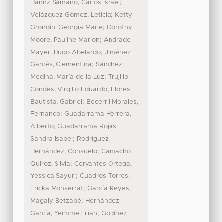
;
Hannz Sámano, Carlos Israel
;
Velázquez Gómez, Leticia
Ketty
;
Grondin, Georgia Marie
Dorothy
;
Moore, Pauline Marion
Andrade
;
Mayer, Hugo Abelardo
Jiménez
;
Garcés, Clementina
Sánchez
;
Medina, María de la Luz
Trujillo
;
Condes, Virgilio Eduardo
Flores
;
Bautista, Gabriel
Becerril Morales,
;
Fernando
Guadarrama Herrera,
;
Alberto
Guadarrama Rojas,
;
Sandra Isabel
Rodríguez
;
Hernández, Consuelo
Camacho
;
Quiroz, Silvia
Cervantes Ortega,
;
Yessica Sayuri
Cuadros Torres,
;
Ericka Monserrat
García Reyes,
;
Magaly Betzabé
Hernández
;
García, Yeimme Lilian
Godínez