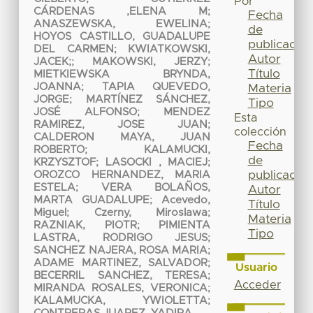
Por
CÁRDENAS ,ELENA M
;
Fecha
ANASZEWSKA, EWELINA
;
de
HOYOS CASTILLO, GUADALUPE
publicación
DEL CARMEN
;
KWIATKOWSKI,
Autor
JACEK;
;
MAKOWSKI, JERZY
;
Título
MIETKIEWSKA BRYNDA,
JOANNA
;
TAPIA QUEVEDO,
Materia
JORGE
;
MARTÍNEZ SÁNCHEZ,
Tipo
JOSÉ ALFONSO
;
MENDEZ
Esta
RAMIREZ, JOSE JUAN
;
colección
CALDERON MAYA, JUAN
Fecha
ROBERTO
;
KALAMUCKI,
de
KRZYSZTOF
;
LASOCKI , MACIEJ
;
publicación
OROZCO HERNANDEZ, MARIA
ESTELA
;
VERA BOLAÑOS,
Autor
MARTA GUADALUPE
;
Acevedo,
Título
Miguel
;
Czerny, Miroslawa
;
Materia
RAZNIAK, PIOTR
;
PIMIENTA
Tipo
LASTRA, RODRIGO JESUS
;
SANCHEZ NAJERA, ROSA MARIA
;
ADAME MARTINEZ, SALVADOR
;
Usuario
BECERRIL SANCHEZ, TERESA
;
Acceder
MIRANDA ROSALES, VERONICA
;
KALAMUCKA, YWIOLETTA
;