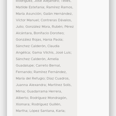
;
Rodríguez, José Alejandro
Telles,
;
Matilde Estefania
Ramírez Ramos,
;
María Asunción
Galán Hernández,
;
Víctor Manuel
Contreras Dávalos,
;
;
Julio
González Mora, Rubén
Pérez
;
Alcántara, Bonifacio Doroteo
;
González Rojas, Hania Paola
Sánchez Calderón, Claudia
;
;
Angélica
Gama Vilchis, José Luis
Sánchez Calderón, Amelia
;
Guadalupe
Carreto Bernal,
;
Fernando
Ramírez Fernández,
;
María del Refugio
Díaz Cuadros,
;
Juanna Alexandra
Martínez Solís,
;
Mirna
Guadarrama Herrera,
;
Alberto
Rodríguez Mondragón,
;
Xiomara
Rodríguez Guillén,
;
;
Martha
López Santana, Karla