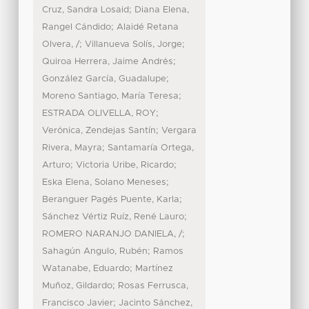
;
Cruz, Sandra Losaid
Diana Elena,
;
Rangel Cándido
Alaidé Retana
;
;
Olvera, /
Villanueva Solís, Jorge
;
Quiroa Herrera, Jaime Andrés
;
González García, Guadalupe
;
Moreno Santiago, María Teresa
;
ESTRADA OLIVELLA, ROY
;
Verónica, Zendejas Santín
Vergara
;
Rivera, Mayra
Santamaría Ortega,
;
;
Arturo
Victoria Uribe, Ricardo
;
Eska Elena, Solano Meneses
;
Beranguer Pagés Puente, Karla
;
Sánchez Vértiz Ruíz, René Lauro
;
ROMERO NARANJO DANIELA, /
;
Sahagún Angulo, Rubén
Ramos
;
Watanabe, Eduardo
Martínez
;
Muñoz, Gildardo
Rosas Ferrusca,
;
Francisco Javier
Jacinto Sánchez,