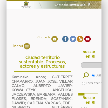
Contacto
Menú
Buscar
en RI
Ciudad-territorio
sustentable. Procesos,
actores y estructuras
Buscar 
Kaminska, Anna
;
GUTIERREZ
CHAPARRO, JUAN JOSE
;
VILLAR
Esta colecció
CALVO, ALBERTO JAVIER
;
KOWALCZYK, ANGELIKA
;
JACZEWSKA, BARBARA
;
VALDES
Buscar
FLORES, BRENDA
;
SOSZYŃSKI,
en RI
DAWID
;
CADENA VARGAS, EDEL
GILBERTO
;
GUTIÉRREZ