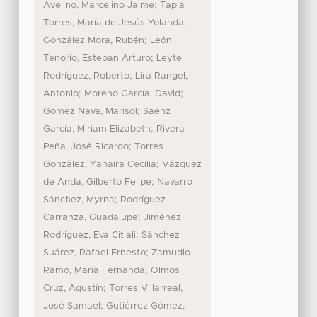
;
Avelino, Marcelino Jaime
Tapia
;
Torres, María de Jesús Yolanda
;
González Mora, Rubén
León
;
Tenorio, Esteban Arturo
Leyte
;
Rodríguez, Roberto
Lira Rangel,
;
;
Antonio
Moreno García, David
;
Gomez Nava, Marisol
Saenz
;
García, Miriam Elizabeth
Rivera
;
Peña, José Ricardo
Torres
;
González, Yahaira Cecilia
Vázquez
;
de Anda, Gilberto Felipe
Navarro
;
Sánchez, Myrna
Rodríguez
;
Carranza, Guadalupe
Jiménez
;
Rodríguez, Eva Citlali
Sánchez
;
Suárez, Rafael Ernesto
Zamudio
;
Ramo, María Fernanda
Olmos
;
Cruz, Agustín
Torres Villarreal,
;
José Samael
Gutiérrez Gómez,