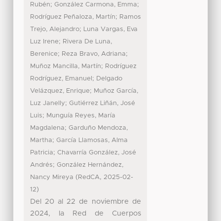
;
;
Rubén
González Carmona, Emma
;
Rodríguez Peñaloza, Martín
Ramos
;
Trejo, Alejandro
Luna Vargas, Eva
;
Luz Irene
Rivera De Luna,
;
;
Berenice
Reza Bravo, Adriana
;
Muñoz Mancilla, Martín
Rodríguez
;
Rodríguez, Emanuel
Delgado
;
Velázquez, Enrique
Muñoz García,
;
Luz Janelly
Gutiérrez Liñán, José
;
Luis
Munguía Reyes, María
;
Magdalena
Garduño Mendoza,
;
Martha
García Llamosas, Alma
;
Patricia
Chavarría González, José
;
Andrés
González Hernández,
(
,
Nancy Mireya
RedCA
2025-02-
)
12
Del 20 al 22 de noviembre de
2024, la Red de Cuerpos