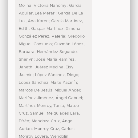
;
Molina, Victoria Nahomy
García
;
Aguilar, Lea Merari
García De La
;
Luz, Ana Karen
García Martínez,
;
;
Edith
Gaspar Martínez, Ximena
;
González Pérez, Valeria
Gregorio
;
Miguel, Consuelo
Guzmán López,
;
Barbara
Hernández Segundo,
;
Sherlyn
José María Ramírez,
;
Janeth
Juárez Medina, Elsy
;
;
Jasmín
López Sánchez, Diego
;
López Sánchez, Maite YazmÍn
;
Marcos De Jesús, Miguel Ángel
;
Martínez Jiménez, Ángel Gabriel
;
Martínez Monroy, Tania
Mateo
;
Cruz, Samuel
Melquiades Lara,
;
Efrén
Mendoza Cruz, Ángel
;
;
Adrián
Monroy Cruz, Carlos
;
Monroy Lovera, Wendolin