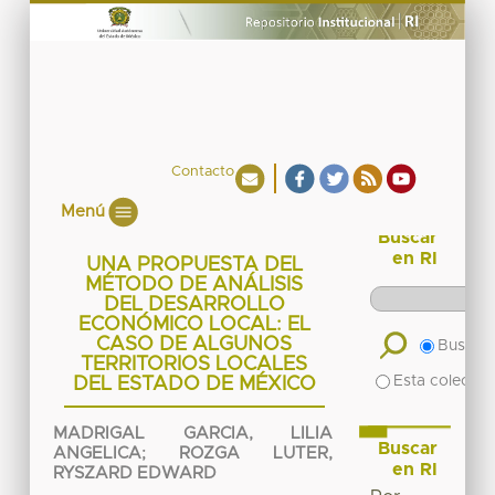
Contacto
Menú
Buscar
en RI
UNA PROPUESTA DEL
MÉTODO DE ANÁLISIS
DEL DESARROLLO
ECONÓMICO LOCAL: EL
CASO DE ALGUNOS
Buscar 
TERRITORIOS LOCALES
Esta colecció
DEL ESTADO DE MÉXICO
MADRIGAL GARCIA, LILIA
Buscar
ANGELICA
;
ROZGA LUTER,
en RI
RYSZARD EDWARD