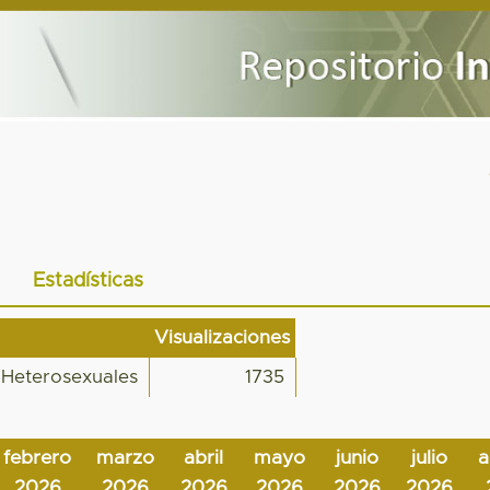
Estadísticas
Visualizaciones
 Heterosexuales
1735
febrero
marzo
abril
mayo
junio
julio
a
2026
2026
2026
2026
2026
2026