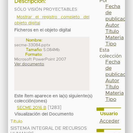
Por
Descripción:
Fecha
SÓLO VISIÓN PROYECTABLES
de
Mostrar el registro completo del
publicación
objeto digital
Autor
Ficheros en el objeto digital
Título
Materia
Nombre:
Tipo
secme-33084.pptx
Tamaño:
5.084Mb
Esta
Formato:
colección
Microsoft PowerPoint 2007
Fecha
Ver documento
de
publicación
Autor
Título
Materia
Este ítem aparece en la(s) siguiente(s)
Tipo
colección(ones)
[1283]
SECME 2016 B
Usuario
Visualización del Documento
Acceder
Título
SISTEMA INTEGRAL DE RECURSOS