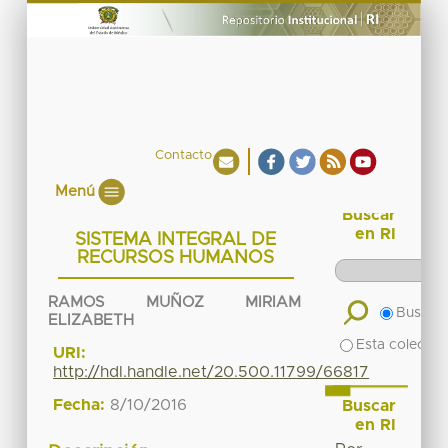
Contacto
Menú
Buscar
en RI
SISTEMA INTEGRAL DE
RECURSOS HUMANOS
RAMOS MUÑOZ MIRIAM
Buscar 
ELIZABETH
Esta colecció
URI:
http://hdl.handle.net/20.500.11799/66817
Fecha:
8/10/2016
Buscar
en RI