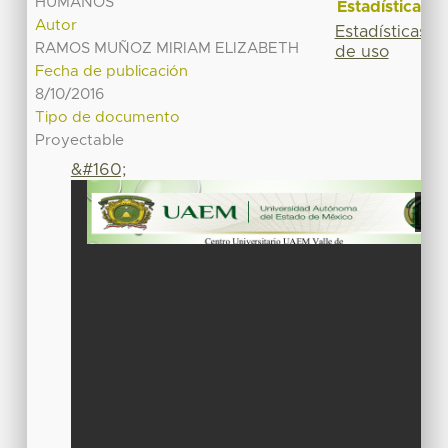
HUMANOS
Estadísticas
Autor
Estadísticas
RAMOS MUÑOZ MIRIAM ELIZABETH
de uso
Fecha de publicación
8/10/2016
Tipo de documento
Proyectable
&#160;