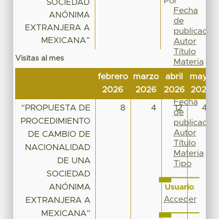
Por
SOCIEDAD
Fecha
ANÓNIMA
de
EXTRANJERA A
publicación
MEXICANA”
Autor
Título
Visitas al mes
Materia
Tipo
febrero
marzo
abril
mayo
Esta
2026
2026
2026
2026
colección
Fecha
“PROPUESTA DE
8
4
12
41
de
PROCEDIMIENTO
publicación
Autor
DE CAMBIO DE
Título
NACIONALIDAD
Materia
DE UNA
Tipo
SOCIEDAD
ANÓNIMA
Usuario
Acceder
EXTRANJERA A
MEXICANA”