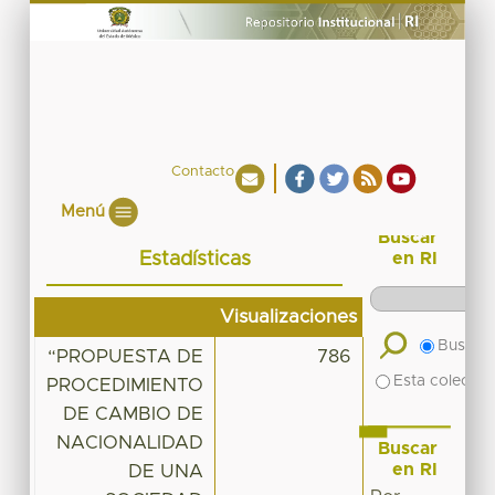
Contacto
Menú
Buscar
Estadísticas
en RI
Visualizaciones
Buscar 
“PROPUESTA DE
786
Esta colecció
PROCEDIMIENTO
DE CAMBIO DE
NACIONALIDAD
Buscar
en RI
DE UNA