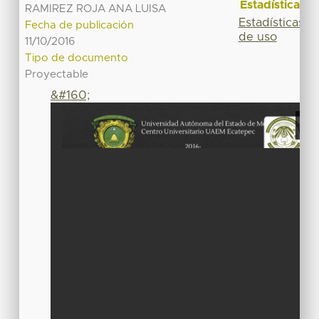
Estadísticas
RAMIREZ ROJA ANA LUISA
Estadísticas
Fecha de publicación
de uso
11/10/2016
Tipo de documento
Proyectable
&#160;