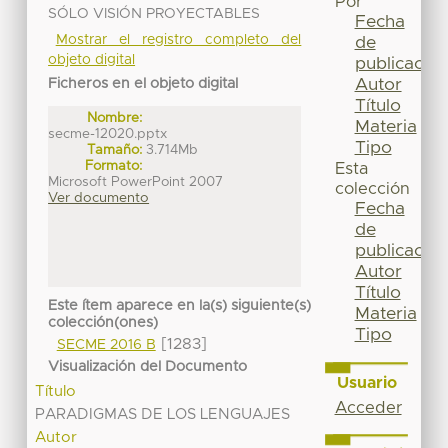
Por
SÓLO VISIÓN PROYECTABLES
Fecha
Mostrar el registro completo del
de
objeto digital
publicación
Autor
Ficheros en el objeto digital
Título
Nombre:
Materia
secme-12020.pptx
Tipo
Tamaño:
3.714Mb
Formato:
Esta
Microsoft PowerPoint 2007
colección
Ver documento
Fecha
de
publicación
Autor
Título
Este ítem aparece en la(s) siguiente(s)
Materia
colección(ones)
Tipo
[1283]
SECME 2016 B
Visualización del Documento
Usuario
Título
Acceder
PARADIGMAS DE LOS LENGUAJES
Autor