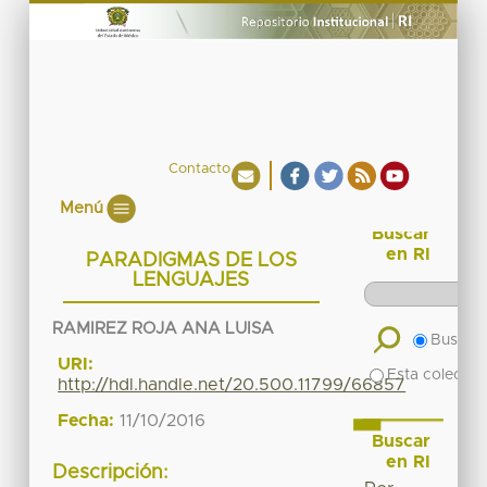
Contacto
Menú
Buscar
en RI
PARADIGMAS DE LOS
LENGUAJES
RAMIREZ ROJA ANA LUISA
Buscar 
URI:
Esta colecció
http://hdl.handle.net/20.500.11799/66857
Fecha:
11/10/2016
Buscar
en RI
Descripción: