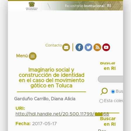
Contacto
Menú
Buscar
en RI
Imaginario social y
construcción de identidad
en el caso del movimiento
gótico en Toluca
Buscar 
Garduño Carrillo, Diana Alicia
Esta colecció
URI:
http://hdl.handle.net/20.500.11799/66868
Buscar
Fecha:
2017-05-17
en RI