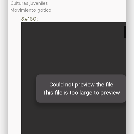
Culturas juveniles
Movimiento gótico
&#160;