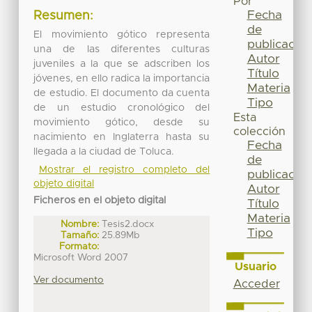
Por
Fecha
Resumen:
de
El movimiento gótico representa
publicación
una de las diferentes culturas
Autor
juveniles a la que se adscriben los
Título
jóvenes, en ello radica la importancia
Materia
de estudio. El documento da cuenta
Tipo
de un estudio cronológico del
Esta
movimiento gótico, desde su
colección
nacimiento en Inglaterra hasta su
Fecha
llegada a la ciudad de Toluca.
de
Mostrar el registro completo del
publicación
objeto digital
Autor
Ficheros en el objeto digital
Título
Materia
Nombre:
Tesis2.docx
Tipo
Tamaño:
25.89Mb
Formato:
Microsoft Word 2007
Usuario
Ver documento
Acceder