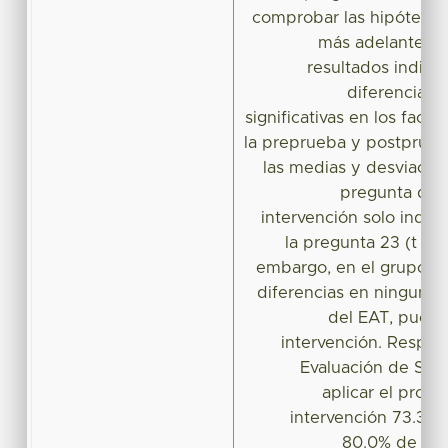
comprobar las hipótesis
más adelante. Po
resultados indica
diferencias 
significativas en los fact
la preprueba y postprueba
las medias y desviacio
pregunta del
intervención solo indic
la pregunta 23 (t = 2.
embargo, en el grupo co
diferencias en ninguna 
del EAT, puest
intervención. Respect
Evaluación de Sil
aplicar el progr
intervención 73.3% 
80.0% de los