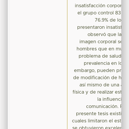
insatisfacción corporal
el grupo control 83.3%
76.9% de los 
presentaron insatisfac
observó que las al
imagen corporal se p
hombres que en mujer
problema de salud pú
prevalencia en los 
embargo, pueden preve
de modificación de hábit
así mismo de una ade
física y de realizar estra
la influencia 
comunicación. Por 
presente tesis existier
cuales limitaron el estud
se obtuvieron excelentes