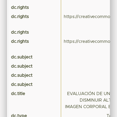
dc.rights
dc.rights
https://creativecommons.
dc.rights
dc.rights
https://creativecommons.
dc.subject
dc.subject
dc.subject
dc.subject
dc.title
EVALUACIÓN DE UN P
DISMINUIR ALTE
IMAGEN CORPORAL EN
dc.type
Tesis