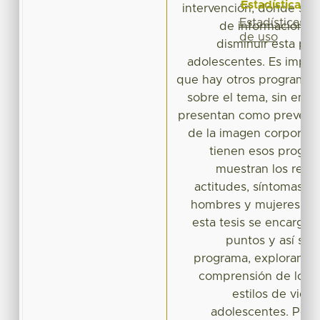
Estadísticas
intervención, donde se 
Estadísticas
de información y
de uso
disminuir esta pro
adolescentes. Es impor
que hay otros programas
sobre el tema, sin emb
presentan como prevenir 
de la imagen corporal 
tienen esos progra
muestran los resu
actitudes, síntomas y 
hombres y mujeres; de
esta tesis se encarga 
puntos y así sabe
programa, explorando 
comprensión de los h
estilos de vida
adolescentes. Por o