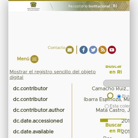
Contacto
Menú
Buscar
Mostrar el registro sencillo del objeto
en RI
digital
dc.contributor
Camacho Ruiz., Es
Buscar 
dc.contributor
Ibarra Espinoza, Manu
Esta colecció
dc.contributor.author
Mata Castro, Jor
dc.date.accessioned
2017-0
Buscar
en RI
dc.date.available
2017-0