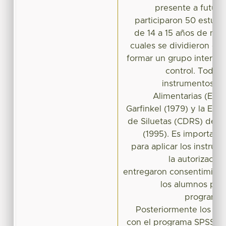
presente a futuro)
participaron 50 estud
de 14 a 15 años de nive
cuales se dividieron en
formar un grupo interve
control. Todos
instrumentos: T
Alimentarias (EAT
Garfinkel (1979) y la Esc
de Siluetas (CDRS) de 
(1995). Es importan
para aplicar los instrume
la autorización
entregaron consentimient
los alumnos para
programa 
Posteriormente los dat
con el programa SPSS ver