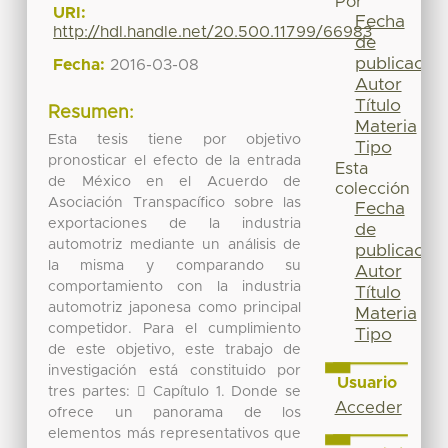
Por
URI:
Fecha
http://hdl.handle.net/20.500.11799/66983
de
publicación
Fecha:
2016-03-08
Autor
Título
Resumen:
Materia
Esta tesis tiene por objetivo
Tipo
pronosticar el efecto de la entrada
Esta
de México en el Acuerdo de
colección
Asociación Transpacífico sobre las
Fecha
exportaciones de la industria
de
automotriz mediante un análisis de
publicación
la misma y comparando su
Autor
comportamiento con la industria
Título
automotriz japonesa como principal
Materia
competidor. Para el cumplimiento
Tipo
de este objetivo, este trabajo de
investigación está constituido por
Usuario
tres partes:  Capítulo 1. Donde se
Acceder
ofrece un panorama de los
elementos más representativos que