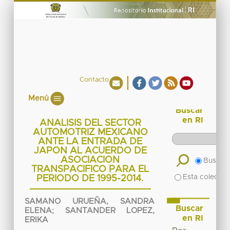
Contacto
Menú
Buscar
en RI
ANALISIS DEL SECTOR
AUTOMOTRIZ MEXICANO
ANTE LA ENTRADA DE
JAPON AL ACUERDO DE
ASOCIACION
Buscar 
TRANSPACIFICO PARA EL
Esta colecció
PERIODO DE 1995-2014.
SAMANO URUEÑA, SANDRA
Buscar
ELENA
;
SANTANDER LOPEZ,
en RI
ERIKA