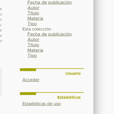
Fecha de publicación
Autor
de
Título
to
Materia
un
Tipo
s:
Esta colección
de
Fecha de publicación
ue
Autor
el
Título
Materia
Tipo
Usuario
Acceder
Estadísticas
Estadísticas de uso