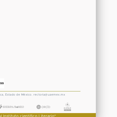
ca, Estado de México.
rectoria@uaemex.mx
nstituto científico Literario"