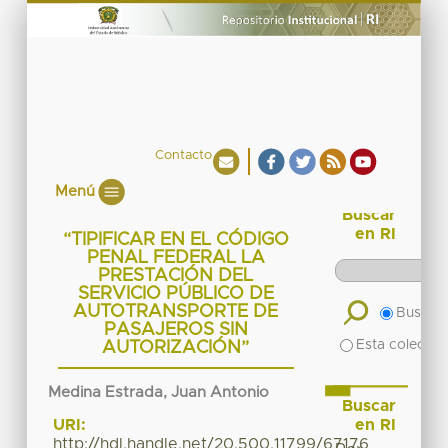
Contacto
Menú
Buscar
en RI
“TIPIFICAR EN EL CÓDIGO
PENAL FEDERAL LA
PRESTACIÓN DEL
SERVICIO PÚBLICO DE
AUTOTRANSPORTE DE
Buscar 
PASAJEROS SIN
Esta colecció
AUTORIZACIÓN”
Medina Estrada, Juan Antonio
Buscar
en RI
URI:
http://hdl.handle.net/20.500.11799/67176